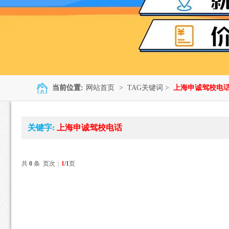
当前位置:
网站首页
> TAG关键词 >
上海申诚驾校电
关键字:
上海申诚驾校电话
共
0
条 页次：
1
/1
页