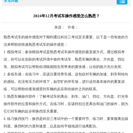
常见问题
2024年12月考试车操作感觉怎么熟悉？
来源： 作者：
熟悉考试车的操作感觉对于顺利通过科目三考试至关重要。以下是一些有效的方
法来帮助你快速熟悉考试车的操作感觉：
1. 模拟考试：参加模拟考试是熟悉考试车操作感觉的最直接方式。通过模拟考
试，你可以在实际的考试环境中操作考试车，熟悉车辆的离合、方向盘、挡位
等。模拟考试可以帮助你消除因陌生而带来的紧张感，让你的能力充分发挥。
2. 多练车感：在练习中，应该注重培养车感。这包括对车辆的加速、刹车和转向
的感知。在没有压力的环境下，如空旷的停车场，进行这些基本操作的重复训
练，可以帮助你逐渐感受到车辆的反应和你操作之间的联系。
3. 熟悉车辆操作部件：了解考试车的离合、刹车、油门、挡位、方向盘、灯光等
操作部件的位置和操作方式。在练习时，应该特别注意离合和油门的操作，因为
它们对车辆的起步和换挡至关重要。
4. 练习换挡技巧：换挡是科目三考试中的一个重要环节。练习时，要掌握离合踩
到底、换挡时的力度和速度，以及如何平稳地进行油离配合。