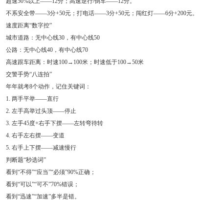
超速50%以上——12分；高速逆行/倒车——12分。
不系安全带——3分+50元；打电话——3分+50元；闯红灯——6分+200元。
速度距离“数字控”
城市道路：无中心线30，有中心线50
公路：无中心线40，有中心线70
高速跟车距离：时速100→100米；时速低于100→50米
交警手势“八连拍”
年年就考8个动作，记住关键词：
1. 两手平举——直行
2. 左手高举过头顶——停止
3. 左手45度+右手下摆——左转弯待转
4. 右手左右摆——变道
5. 右手上下摆——减速慢行
判断题“秒选词”
看到“不得”“应当”“必须”90%正确；
看到“可以”“可不”70%错误；
看到“迅速”“加速”多半是错。