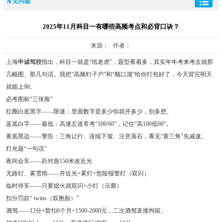
常见问题
2025年11月科目一有哪些高频考点和必背口诀？
来源： 作者：
上海
申诚驾校
指出，科目一就是“纸老虎”，题型看着多，其实年年考来考去就那
几幅图、那几句话。我把“高频钉子户”和“顺口溜”给你打包好了，今天背完明天
就能上90。
必考图标“三张脸”
红圈白底黑字——限速：里面数字是多少你就开多少，别多想。
蓝底白字——最低：高速左道常考“100/60”，记住“高100低60”。
黄底黑边——警告：三角让行、连续下坡、注意落石，看见“黄三角”先减速。
灯光题“一句话”
夜间会车——距对面150米改近光
无路灯、雾雪雨——开近光+雾灯+危险报警灯（双闪）
临时停车——只要熄火就双闪+小灯（示廓）
扣分罚款“ twins（双胞胎）”
酒驾——12分+暂扣6个月+1500-2000元，二次酒驾直接拘留。